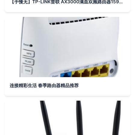
【手慢无】TP-LINK普联 AX3000满血双频路由器159元清仓 你家还不升级？
连接精彩生活 春季路由器精品推荐