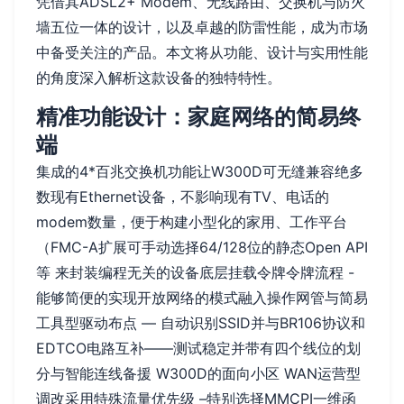
凭借其ADSL2+ Modem、无线路由、交换机与防火
墙五位一体的设计，以及卓越的防雷性能，成为市场
中备受关注的产品。本文将从功能、设计与实用性能
的角度深入解析这款设备的独特特性。
精准功能设计：家庭网络的简易终
端
集成的4*百兆交换机功能让W300D可无缝兼容绝多
数现有Ethernet设备，不影响现有TV、电话的
modem数量，便于构建小型化的家用、工作平台
（FMC-A扩展可手动选择64/128位的静态Open API
等 来封装编程无关的设备底层挂载令牌令牌流程 -
能够简便的实现开放网络的模式融入操作网管与简易
工具型驱动布点 — 自动识别SSID并与BR106协议和
EDTCO电路互补——测试稳定并带有四个线位的划
分与智能连线备援 W300D的面向小区 WAN运营型
调改采用特殊流量优先级 –特别选择MMCPI一维函