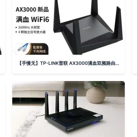
【手慢无】TP-LINK普联 AX3000满血双频路由器159元清仓 你家还不升级？