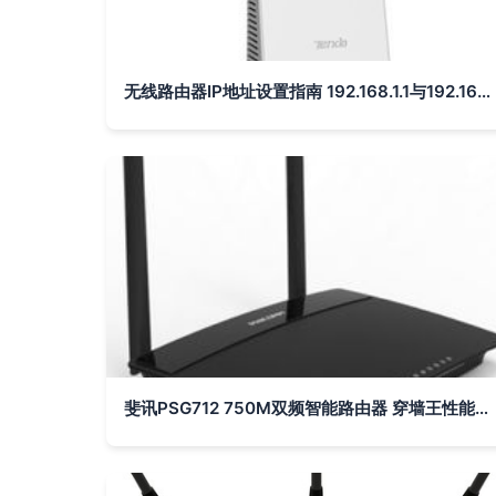
无线路由器IP地址设置指南 192.168.1.1与192.168.0.1的区别与使用详解
斐讯PSG712 750M双频智能路由器 穿墙王性能深度解析