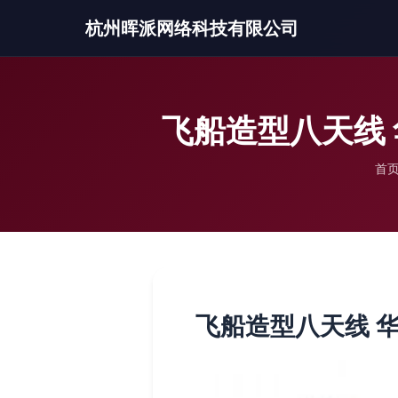
杭州晖派网络科技有限公司
飞船造型八天线
首
飞船造型八天线 