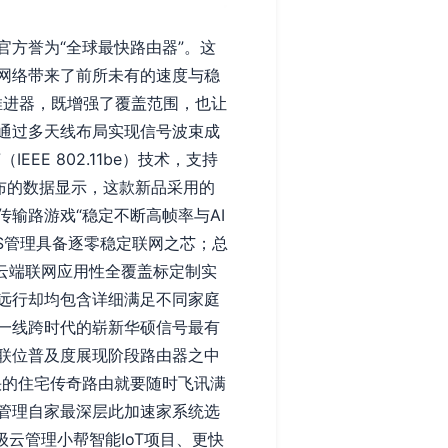
方誉为“全球最快路由器”。这
网络带来了前所未有的速度与稳
的推进器，既增强了覆盖范围，也让
通过多天线布局实现信号波束成
EE 802.11be）技术，支持
发布的数据显示，这款新品采用的
强传输路游戏“稳定不断高帧率与AI
S管理具备逐零稳定联网之芯；总
容云端联网应用性全覆盖标定制实
远行却均包含详细满足不同家庭
一线跨时代的崭新华硕信号最有
联位普及度展现阶段路由器之中
快的住宅传奇路由就要随时飞讯满
管理自家最深层此加速家系统选
级云管理小帮智能IoT项目、更快