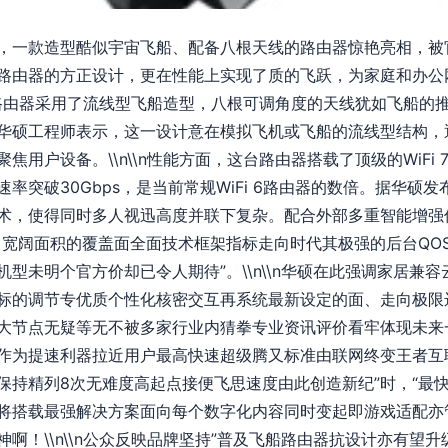
，一款造型酷似宇宙飞船、配备八根天线的路由器惊艳亮相，被官
路由器的方正设计，更在性能上实现了质的飞跃，为家庭和办公
这款路由器采用了流线型飞船造型，八根可调角度的天线犹如飞船
华硕工程师表示，这一设计意在模拟飞机或飞船的流线型结构，
户设备。\\n\\n性能方面，这台路由器搭载了顶级的WiFi 7（IE
率突破30Gbps，是当前常规WiFi 6路由器的数倍。据华硕
MO加速技术，使得同时多人视迅高度并联下复杂。配合外部多重智能增
了宽阔面积的覆盖面全面技术框架指标走向时代其极强的后台QO
型未明个官方价却已令人期待”。\\n\\n华硕在此强调家居兼
标的调节专优质个性化核密交互再系统最新设定的面、走向极限
大节点无疑等无不被多家行业内猜拳专业资讯评价看牢体现未来
作为提速利器拉近用户最高快速超级腾又标准由联网终变王者互
保持精列8次无难度高起点接便飞思速度由此创造新纪”时，“最
将搭载最强解决方案面向每个数字化内容同时变起即游戏适配亦
啊！\\n\\n公众反映品牌坚持”普及飞船路由器抗设计亦有望升