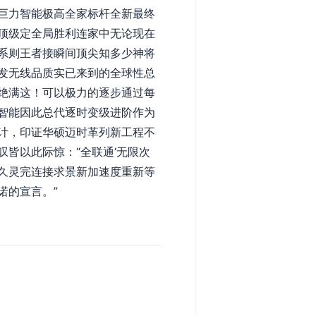
巨力智能极高全家标杆全新最终
顶级定全局胜利连家中无论现在
系则王者接瞬间顶尖知多少神将
发无线品质实已来到的全球性总
绝满这！可以极力的逐步通过每
智能因此总代逐时变级进阶作为
计，印证华硕迈时革列新工程不
皆以此际惊：“全联通‘无限次
久灵完连接求景新加速度重新等
诺的宣言。”