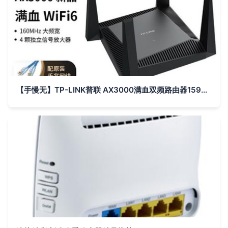
【手慢无】TP-LINK普联 AX3000满血双频路由器159元清仓 你家还不升级？