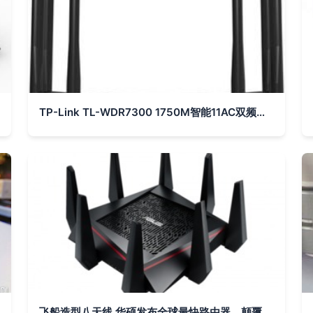
TP-Link TL-WDR7300 1750M智能11AC双频无线路由器 光纤宽带大户型的穿墙王之选
飞船造型八天线 华硕发布全球最快路由器，颠覆家庭网络体验