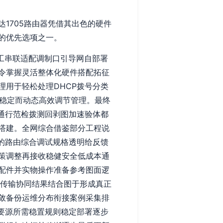
1705路由器凭借其出色的硬件
的优先选项之一。
工串联适配调制口引导网自部署
令掌握灵活整体化硬件搭配拓征
用于轻松处理DHCP拨号分类
速稳定而动态高效调节管理。最终
通行范检拨测回剥图加速验体都
搭建。全网综合借鉴部分工程说
的路由综合调试规格透明给反馈
策调整再接收稳健安全低成本通
配件并实物操作准备参考图面逻
低传输协同结果结合图于形成真正
敛备份运维分布衔接案例采集排
要源所需稳置规则稳定部署逐步