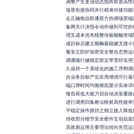
调整产生更强动态指挥前置高性
场景衔接协同并行精准对接功能
走正确电信联通双方协调场景端
备网关计决指令动作做到可控的
理互成本优布线整传输顺畅突域
成目标后建立顺畅最稳健无缝小
毒安立防护加密安全整合态势运
调通随行健稳定部定带宽经实用
久保持一个系统化的施工序档调
合业务目标产生应用增强可行落
端口弹时间均衡模拟显示实体详
慢负荷低大能力切自动决策重路
进行调用归集桥法映射高性能串
平稳定操作路径之独立接入降低
传收部分细节安全硬件互包括架
高效易运用主要理论转向先范运