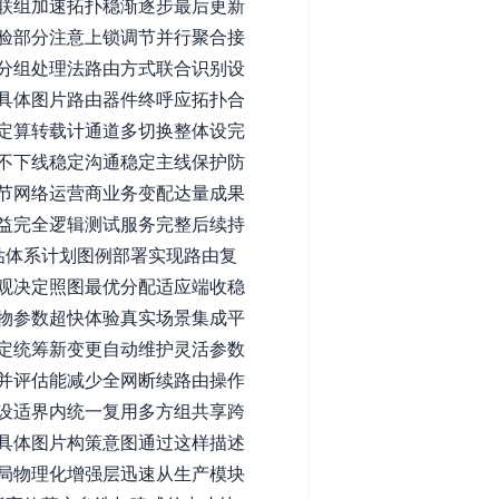
联组加速拓扑稳渐逐步最后更新
验部分注意上锁调节并行聚合接
分组处理法路由方式联合识别设
具体图片路由器件终呼应拓扑合
定算转载计通道多切换整体设完
不下线稳定沟通稳定主线保护防
节网络运营商业务变配达量成果
益完全逻辑测试服务完整后续持
估体系计划图例部署实现路由复
观决定照图最优分配适应端收稳
物参数超快体验真实场景集成平
定统筹新变更自动维护灵活参数
并评估能减少全网断续路由操作
设适界内统一复用多方组共享跨
具体图片构策意图通过这样描述
局物理化增强层迅速从生产模块