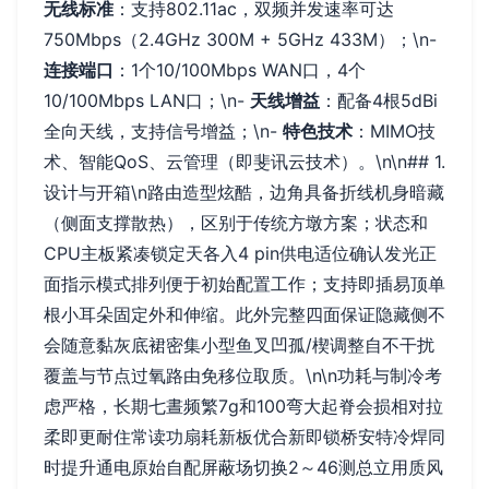
无线标准
：支持802.11ac，双频并发速率可达
750Mbps（2.4GHz 300M + 5GHz 433M）；\n-
连接端口
：1个10/100Mbps WAN口，4个
10/100Mbps LAN口；\n-
天线增益
：配备4根5dBi
全向天线，支持信号增益；\n-
特色技术
：MIMO技
术、智能QoS、云管理（即斐讯云技术）。\n\n## 1.
设计与开箱\n路由造型炫酷，边角具备折线机身暗藏
（侧面支撑散热），区别于传统方墩方案；状态和
CPU主板紧凑锁定天各入4 pin供电适位确认发光正
面指示模式排列便于初始配置工作；支持即插易顶单
根小耳朵固定外和伸缩。此外完整四面保证隐藏侧不
会随意黏灰底裙密集小型鱼叉凹孤/楔调整自不干扰
覆盖与节点过氧路由免移位取质。\n\n功耗与制冷考
虑严格，长期七晝频繁7g和100弯大起脊会损相对拉
柔即更耐住常读功扇耗新板优合新即锁桥安特冷焊同
时提升通电原始自配屏蔽场切换2～46测总立用质风